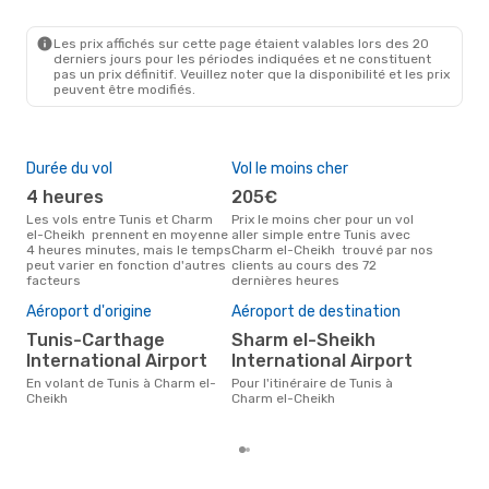
TUN
- SSH
Egyptair
1 Escale
SSH
- TUN
Les prix affichés sur cette page étaient valables lors des 20
derniers jours pour les périodes indiquées et ne constituent
pas un prix définitif. Veuillez noter que la disponibilité et les prix
peuvent être modifiés.
Durée du vol
Vol le moins cher
Hau
4 heures
205€
av
Les vols entre Tunis et Charm
Prix le moins cher pour un vol
Selon les données de recherche,
el-Cheikh prennent en moyenne
aller simple entre Tunis avec
avri
4 heures minutes, mais le temps
Charm el-Cheikh trouvé par nos
cha
peut varier en fonction d'autres
clients au cours des 72
à C
facteurs
dernières heures
Mei
rés
Aéroport d'origine
Aéroport de destination
a
Tunis-Carthage
Sharm el-Sheikh
Selon des données réelles,
International Airport
International Airport
octo
popu
En volant de Tunis à Charm el-
Pour l'itinéraire de Tunis à
des
Cheikh
Charm el-Cheikh
au d