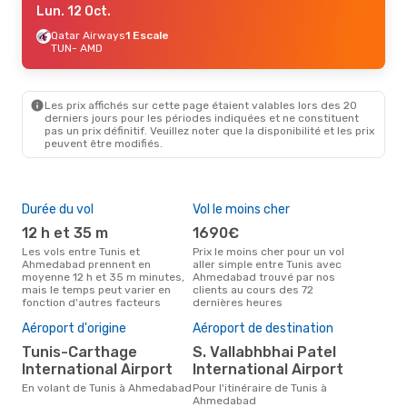
Lun. 12 Oct.
Qatar Airways
1 Escale
TUN
- AMD
Les prix affichés sur cette page étaient valables lors des 20
derniers jours pour les périodes indiquées et ne constituent
pas un prix définitif. Veuillez noter que la disponibilité et les prix
peuvent être modifiés.
Durée du vol
Vol le moins cher
Hau
12 h et 35 m
1690€
av
Les vols entre Tunis et
Prix le moins cher pour un vol
Selon les données de recherche,
Ahmedabad prennent en
aller simple entre Tunis avec
avri
moyenne 12 h et 35 m minutes,
Ahmedabad trouvé par nos
cha
mais le temps peut varier en
clients au cours des 72
à A
fonction d'autres facteurs
dernières heures
Mei
rés
Aéroport d'origine
Aéroport de destination
j
Tunis-Carthage
S. Vallabhbhai Patel
Selon des données réelles,
International Airport
International Airport
févr
popu
En volant de Tunis à Ahmedabad
Pour l'itinéraire de Tunis à
des
Ahmedabad