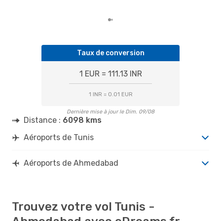
dépa
Taux de conversion
1 EUR = 111.13 INR
1 INR = 0.01 EUR
Dernière mise à jour le Dim. 09/08
Distance :
6098 kms
Aéroports de Tunis
Aéroports de Ahmedabad
Trouvez votre vol Tunis -