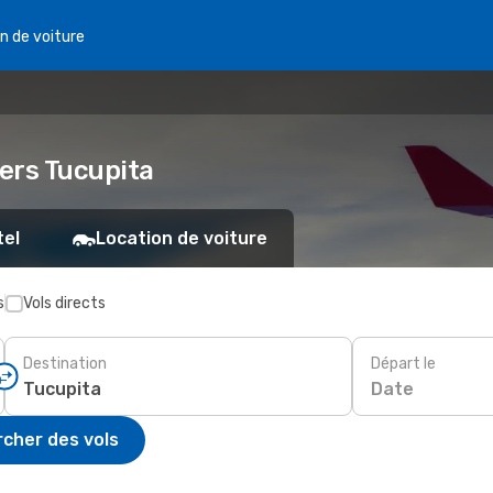
n de voiture
vers Tucupita
tel
Location de voiture
s
Vols directs
Destination
Départ le
Date
cher des vols