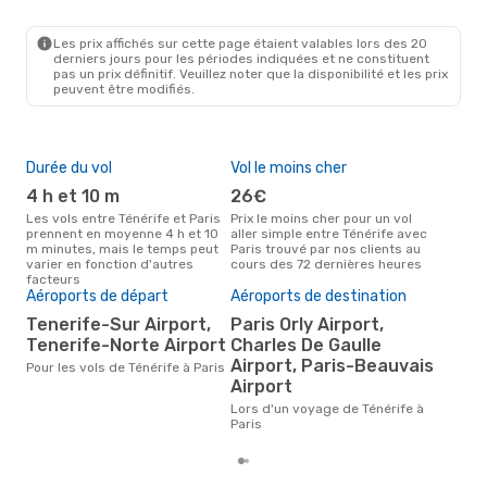
TCI
- PAR
Ryanair
Direct
PAR
- TCI
Les prix affichés sur cette page étaient valables lors des 20
derniers jours pour les périodes indiquées et ne constituent
pas un prix définitif. Veuillez noter que la disponibilité et les prix
peuvent être modifiés.
Durée du vol
Vol le moins cher
Hau
4 h et 10 m
26€
av
Les vols entre Ténérife et Paris
Prix le moins cher pour un vol
Selon les données de recherche,
prennent en moyenne 4 h et 10
aller simple entre Ténérife avec
avri
m minutes, mais le temps peut
Paris trouvé par nos clients au
cha
varier en fonction d'autres
cours des 72 dernières heures
Téné
facteurs
Pri
Aéroports de départ
Aéroports de destination
10
Tenerife-Sur Airport,
Paris Orly Airport,
Tenerife-Norte Airport
Charles De Gaulle
Le prix moyen d'un vol Ténérife -
Par
Airport, Paris-Beauvais
Pour les vols de Ténérife à Paris
€, b
Airport
der
Lors d'un voyage de Ténérife à
Paris