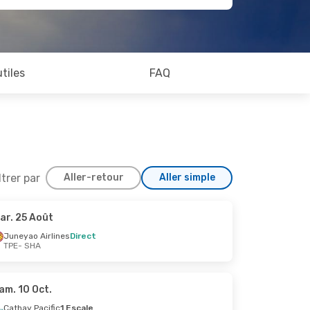
utiles
FAQ
ltrer par
Aller-retour
Aller simple
ar. 25 Août
.
Juneyao Airlines
Direct
TPE
- SHA
am. 10 Oct.
Cathay Pacific
1 Escale