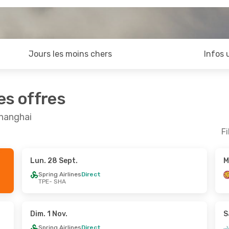
Jours les moins chers
Infos 
es offres
Shanghai
Fi
Lun. 28 Sept.
M
oût
- Lun. 31 Août
Jeu. 1 Oct.
- Lun. 5 Oct
Spring Airlines
Direct
TPE
- SHA
rlines
Direct
Spring Airlines
Direct
A
TPE
- SHA
rlines
Direct
Spring Airlines
Direct
E
SHA
- TPE
Dim. 1 Nov.
S
Spring Airlines
Direct