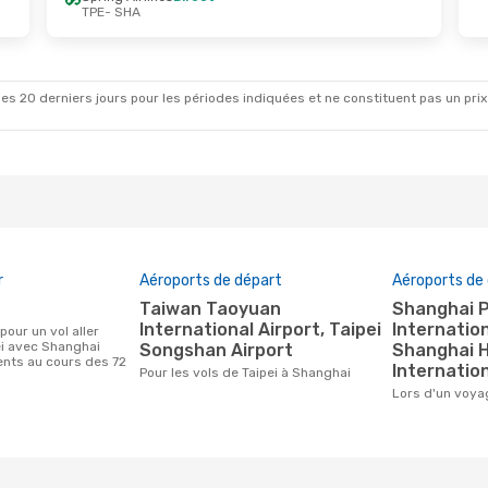
TPE
- SHA
pt.
- Lun. 21 Sept.
cific
1 Escale
A
cific
1 Escale
E
es 20 derniers jours pour les périodes indiquées et ne constituent pas un prix déf
r
Aéroports de départ
Aéroports de 
Taiwan Taoyuan
Shanghai Pudong
International Airport, Taipei
Internation
ei avec Shanghai
Songshan Airport
Shanghai 
ients au cours des 72
Internation
Pour les vols de Taipei à Shanghai
Lors d'un voya