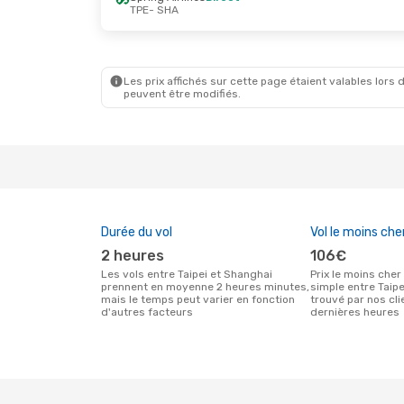
TPE
- SHA
Mar. 27 Oct.
- Dim. 1 Nov.
Jeu. 17 Se
Spring Airlines
Direct
Cathay Pa
TPE
- SHA
TPE
- SH
Spring Airlines
Direct
Cathay Pa
SHA
- TPE
SHA
- TP
Les prix affichés sur cette page étaient valables lors d
peuvent être modifiés.
Durée du vol
Vol le moins che
2 heures
106€
Les vols entre Taipei et Shanghai
Prix le moins cher pour un vol aller
prennent en moyenne 2 heures minutes,
simple entre Taip
mais le temps peut varier en fonction
trouvé par nos cl
d'autres facteurs
dernières heures