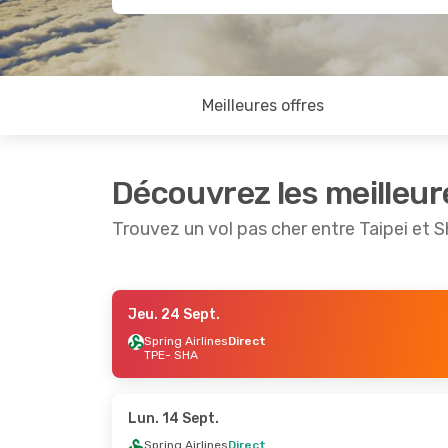
Meilleures offres
Découvrez les meilleur
Trouvez un vol pas cher entre Taipei et 
Jeu. 24 Sept.
Ven. 11 Sept.
- Dim. 13 Sept.
Ven. 28 A
Spring Airlines
Direct
TPE
- SHA
Cathay Pacific
1 Escale
Spring Ai
TPE
- SHA
TPE
- SH
Cathay Pacific
1 Escale
Spring Ai
SHA
- TPE
SHA
- TP
Lun. 14 Sept.
Spring Airlines
Direct