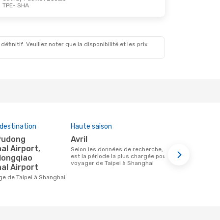
TPE
- SHA
initif. Veuillez noter que la disponibilité et les prix
destination
Haute saison
Compagnies
cette rout
avril
China Southern Airlines,
al Airport,
Selon les données de recherche, avril
Spring Ai
est la période la plus chargée pour
Hongqiao
voyager de Taipei à Shanghai
Airlines
al Airport
Compagnie(s) aérienne(s) avec des vols
ge de Taipei à Shanghai
entre Taipei