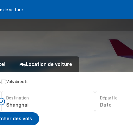
n de voiture
tel
Location de voiture
s
Vols directs
Destination
Départ le
Date
cher des vols