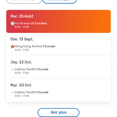
Mer. 26 Août
Mar. 25 Août
- Jeu. 3 Sept.
Fiji Airways
Fiji Airways
3 Escales
3 Escales
SYD
SYD
- YVR
- YVR
All Nippon Airways
1 Escale
YVR
- SYD
Dim. 13 Sept.
Hong Kong Airlines
1 Escale
SYD
- YVR
Jeu. 22 Oct.
Cathay Pacific
1 Escale
SYD
- YVR
Mar. 20 Oct.
Cathay Pacific
1 Escale
SYD
- YVR
Voir plus