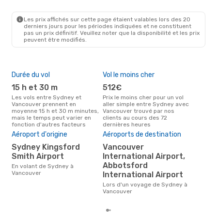
Les prix affichés sur cette page étaient valables lors des 20
derniers jours pour les périodes indiquées et ne constituent
pas un prix définitif. Veuillez noter que la disponibilité et les prix
peuvent être modifiés.
Durée du vol
Vol le moins cher
Hau
15 h et 30 m
512€
av
Les vols entre Sydney et
Prix le moins cher pour un vol
Selon les données de recherche,
Vancouver prennent en
aller simple entre Sydney avec
avri
moyenne 15 h et 30 m minutes,
Vancouver trouvé par nos
cha
mais le temps peut varier en
clients au cours des 72
Syd
fonction d'autres facteurs
dernières heures
Aéroport d'origine
Aéroports de destination
Pri
Sydney Kingsford
Vancouver
9
Smith Airport
International Airport,
Le prix moyen d'un vol Sydney -
Abbotsford
Van
En volant de Sydney à
915 
Vancouver
International Airport
der
Lors d'un voyage de Sydney à
Vancouver