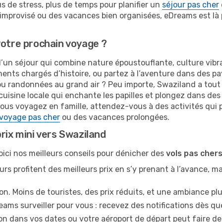
us de stress, plus de temps pour planifier un
séjour pas cher
 improvisé ou des vacances bien organisées, eDreams est là 
votre prochain voyage ?
d’un séjour qui combine nature époustouflante, culture vib
ments chargés d’histoire, ou partez à l’aventure dans des pa
u randonnées au grand air ? Peu importe, Swaziland a tout c
isine locale qui enchante les papilles et plongez dans des 
us voyagez en famille, attendez-vous à des activités qui pl
voyage pas cher
ou des vacances prolongées.
rix mini vers Swaziland
Voici nos meilleurs conseils pour dénicher des
vols pas cher
eurs profitent des meilleurs prix en s’y prenant à l’avance, m
n. Moins de touristes, des prix réduits, et une ambiance p
ams surveiller pour vous : recevez des notifications dès que
on dans vos dates ou votre aéroport de départ peut faire de