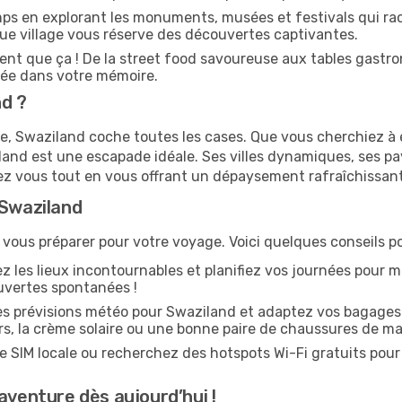
s en explorant les monuments, musées et festivals qui rac
ue village vous réserve des découvertes captivantes.
dent que ça ! De la street food savoureuse aux tables gastr
avée dans votre mémoire.
nd ?
e, Swaziland coche toutes les cases. Que vous cherchiez à é
land est une escapade idéale. Ses villes dynamiques, ses pa
ez vous tout en vous offrant un dépaysement rafraîchissant
 Swaziland
 vous préparer pour votre voyage. Voici quelques conseils pour
 les lieux incontournables et planifiez vos journées pour m
uvertes spontanées !
es prévisions météo pour Swaziland et adaptez vos bagages
s, la crème solaire ou une bonne paire de chaussures de ma
 SIM locale ou recherchez des hotspots Wi-Fi gratuits pour 
aventure dès aujourd’hui !