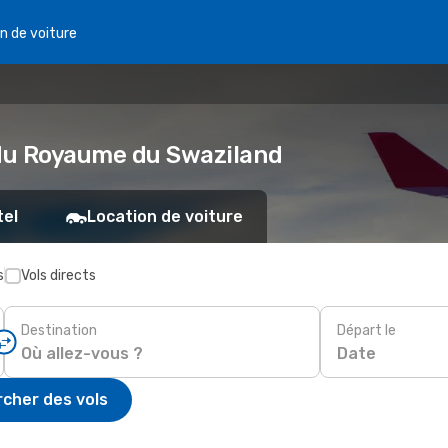
n de voiture
 du Royaume du Swaziland
tel
Location de voiture
s
Vols directs
Destination
Départ le
Date
cher des vols