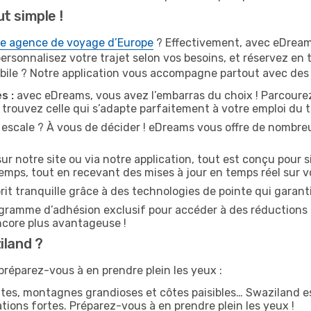
t simple !
de agence de voyage d’Europe
? Effectivement, avec eDreams
ersonnalisez votre trajet selon vos besoins, et réservez en
obile ? Notre application vous accompagne partout avec des 
s :
avec eDreams, vous avez l’embarras du choix ! Parcoure
 trouvez celle qui s’adapte parfaitement à votre emploi du 
 escale ? À vous de décider ! eDreams vous offre de nombreu
ur notre site ou via notre application, tout est conçu pour s
emps, tout en recevant des mises à jour en temps réel sur vo
rit tranquille grâce à des technologies de pointe qui garant
ogramme d’adhésion exclusif pour accéder à des réductions
ncore plus avantageuse !
iland ?
préparez-vous à en prendre plein les yeux :
tes, montagnes grandioses et côtes paisibles… Swaziland es
tions fortes. Préparez-vous à en prendre plein les yeux !