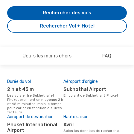
Rechercher des vols
Rechercher Vol + Hôtel
Jours les moins chers
FAQ
Durée du vol
Aéroport d'origine
Pri
2 h et 45 m
Sukhothai Airport
12
Les vols entre Sukhothai et
En volant de Sukhothai à Phuket
Le prix moyen d'un vol Sukhothai
Phuket prennent en moyenne 2 h
- P
et 45 m minutes, mais le temps
125 
peut varier en fonction d'autres
der
facteurs
Aéroport de destination
Haute saison
Phuket International
avril
Airport
Selon les données de recherche,