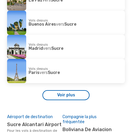
Vols depuis
Buenos Aires
vers
Sucre
Vols depuis
Madrid
vers
Sucre
Vols depuis
Paris
vers
Sucre
Voir plus
Aéroport de destination
Compagnie la plus
fréquentée
Sucre Alcantari Airport
Boliviana De Aviacion
Pour les vols à destination de