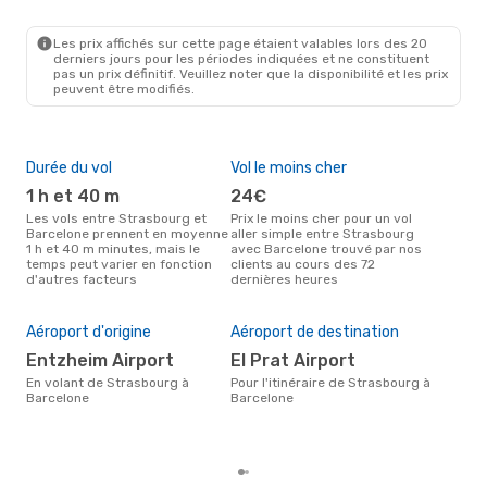
SXB
- BCN
Vueling
Direct
BCN
- SXB
Les prix affichés sur cette page étaient valables lors des 20
derniers jours pour les périodes indiquées et ne constituent
pas un prix définitif. Veuillez noter que la disponibilité et les prix
peuvent être modifiés.
Durée du vol
Vol le moins cher
Hau
1 h et 40 m
24€
av
Les vols entre Strasbourg et
Prix le moins cher pour un vol
Selon les données de recherche,
Barcelone prennent en moyenne
aller simple entre Strasbourg
avri
1 h et 40 m minutes, mais le
avec Barcelone trouvé par nos
cha
temps peut varier en fonction
clients au cours des 72
Str
d'autres facteurs
dernières heures
Pri
2
Aéroport d'origine
Aéroport de destination
Le prix moyen d'un vol
Entzheim Airport
El Prat Airport
Str
En volant de Strasbourg à
Pour l'itinéraire de Strasbourg à
eDr
Barcelone
Barcelone
le p