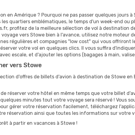
ion en Amérique ? Pourquoi ne pas passer quelques jours à 
es quartiers emblématiques, le temps d'un week-end ou plu
fr, profitez de la meilleure sélection de vol à destination 
un voyage vers Stowe bien à l'avance, utilisez notre moteur d
s régulières et compagnies "low cost" qui vous offriront les
réserver votre vol en quelques clics. Il vous suffira d'indiqu
avec escale, et d'ajouter les options (bagages à main, valise 
cher vers Stowe
ction d'offres de billets d'avion à destination de Stowe en 
 réserver votre hôtel en même temps que votre billet d'avio
n quelques minutes tout votre voyage sera réservé ! Vous so
our gérer votre réservation facilement, téléchargez l'appl
otre réservation ainsi que toutes les informations sur votre
rêt à partir en vacances à Stowe !