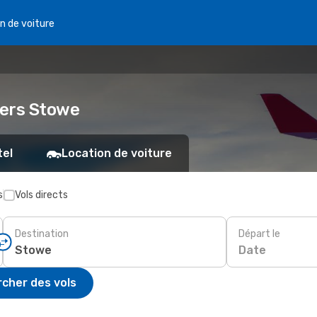
n de voiture
 vers Stowe
tel
Location de voiture
s
Vols directs
Destination
Départ le
Date
cher des vols