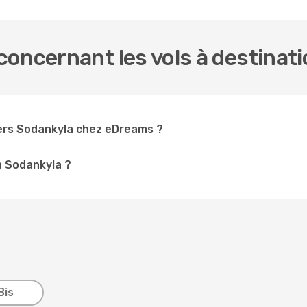
oncernant les vols à destinat
ers Sodankyla chez eDreams ?
à Sodankyla ?
Bis