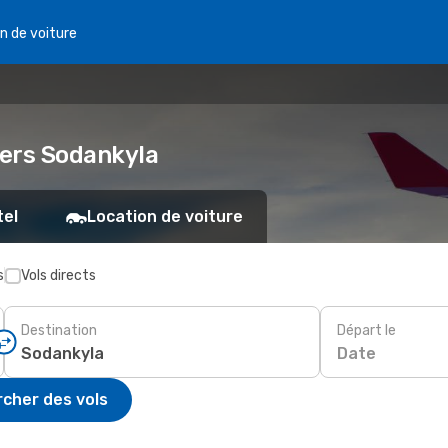
n de voiture
 vers Sodankyla
tel
Location de voiture
s
Vols directs
Destination
Départ le
Date
cher des vols