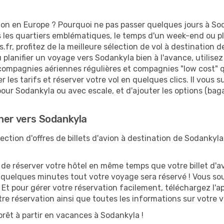
ion en Europe ? Pourquoi ne pas passer quelques jours à So
es quartiers emblématiques, le temps d'un week-end ou plu
fr, profitez de la meilleure sélection de vol à destination 
u planifier un voyage vers Sodankyla bien à l'avance, utilise
compagnies aériennes régulières et compagnies "low cost" qui
r les tarifs et réserver votre vol en quelques clics. Il vous s
pour Sodankyla ou avec escale, et d'ajouter les options (bag
her vers Sodankyla
ction d'offres de billets d'avion à destination de Sodankyla
 réserver votre hôtel en même temps que votre billet d'avio
n quelques minutes tout votre voyage sera réservé ! Vous so
Et pour gérer votre réservation facilement, téléchargez l'
otre réservation ainsi que toutes les informations sur votre
rêt à partir en vacances à Sodankyla !