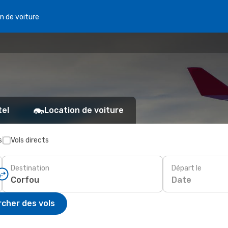
n de voiture
tel
Location de voiture
s
Vols directs
Destination
Départ le
Date
cher des vols