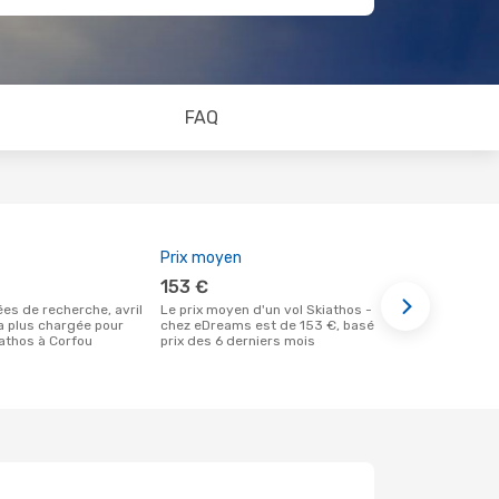
FAQ
Prix moyen
Meilleur m
153 €
août
Le prix moyen d'un vol Skiathos - Corfou
Selon des données réelles, janvier est le
la plus chargée pour
chez eDreams est de 153 €, basé sur le
moment le pl
athos à Corfou
prix des 6 derniers mois
un vol à des
de Skiathos