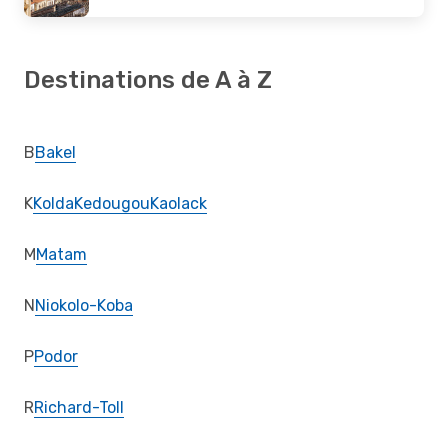
Destinations de A à Z
B
Bakel
K
Kolda
Kedougou
Kaolack
M
Matam
N
Niokolo-Koba
P
Podor
R
Richard-Toll