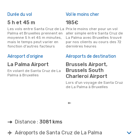
Durée du vol
Vol le moins cher
Hau
5 h et 45 m
185€
av
Les vols entre Santa Cruz de La
Prix le moins cher pour un vol
Selon les données de recherche,
Palma et Bruxelles prennent en
aller simple entre Santa Cruz de
avri
moyenne 5 h et 45 m minutes,
La Palma avec Bruxelles trouvé
cha
mais le temps peut varier en
par nos clients au cours des 72
Cruz
fonction d'autres facteurs
dernières heures
Mei
rés
Aéroport d'origine
Aéroports de destination
d
La Palma Airport
Brussels Airport,
Brussels South
Selon des données réelles,
En volant de Santa Cruz de La
nov
Palma à Bruxelles
Charleroi Airport
popu
Lors d'un voyage de Santa Cruz
dest
de La Palma à Bruxelles
dép
Pal
Distance :
3081 kms
Aéroports de Santa Cruz de La Palma