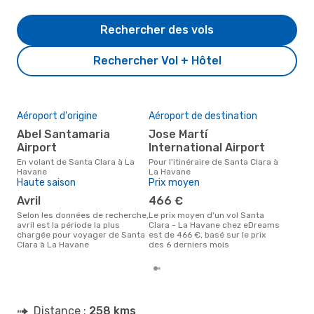
Rechercher des vols
Rechercher Vol + Hôtel
Aéroport d'origine
Aéroport de destination
Mei
rés
Abel Santamaria
Jose Martí
a
Airport
International Airport
Selon des données réelles, avril
En volant de Santa Clara à La
Pour l'itinéraire de Santa Clara à
est 
Havane
La Havane
pour
Haute saison
Prix moyen
des
avril
466 €
dép
Selon les données de recherche,
Le prix moyen d'un vol Santa
avril est la période la plus
Clara - La Havane chez eDreams
chargée pour voyager de Santa
est de 466 €, basé sur le prix
Clara à La Havane
des 6 derniers mois
Distance :
258 kms