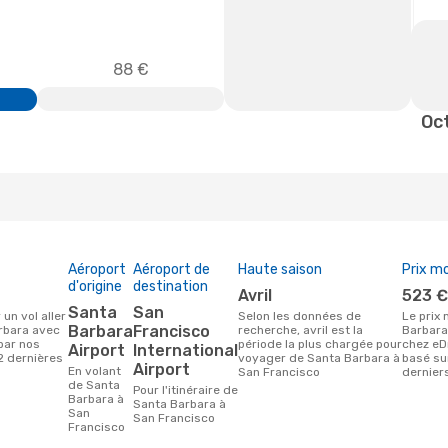
88 €
Oc
Aéroport
Aéroport de
Haute saison
Prix m
d'origine
destination
avril
523 
Santa
San
Selon les données de
Le prix moyen d'un vol Santa
Barbara
Francisco
rbara avec
recherche, avril est la
Barbara
par nos
période la plus chargée pour
chez eD
Airport
International
2 dernières
voyager de Santa Barbara à
basé sur
Airport
En volant
San Francisco
dernier
de Santa
Pour l'itinéraire de
Barbara à
Santa Barbara à
San
San Francisco
Francisco