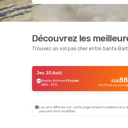
Découvrez les meilleur
Trouvez un vol pas cher entre Santa Bar
Jeu. 20 Août
Sam. 26 Sept.
- Dim. 27 Sept.
88
Alaska Airlines
1 Escale
92
€
SBA
- SFO
Alaska Airlines
1 Escale
Prix Prime par passa
202
€
SBA
- SFO
187
€
Alaska Airlines
1 Escale
SFO
- SBA
Prix Prime par passager
Les prix affichés sur cette page étaient valables lors d
peuvent être modifiés.