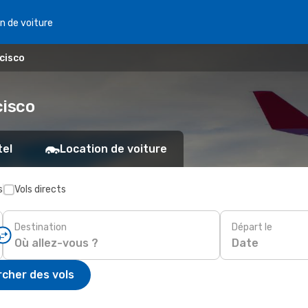
n de voiture
cisco
cisco
tel
Location de voiture
s
Vols directs
Destination
Départ le
Date
cher des vols