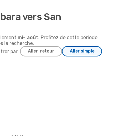
rbara vers San
ralement
mi-
août
. Profitez de cette période
ès la recherche.
ltrer par
Aller-retour
Aller simple