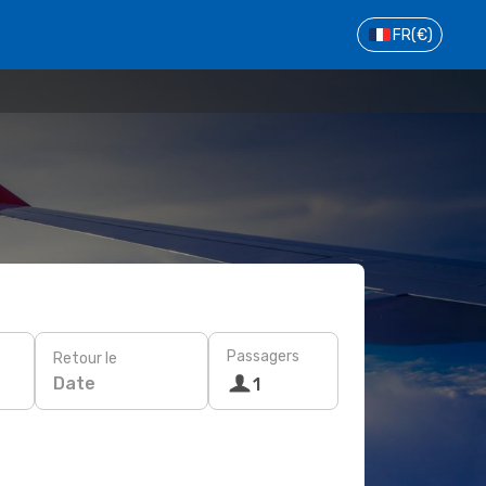
FR
(€)
Passagers
Retour le
Date
1