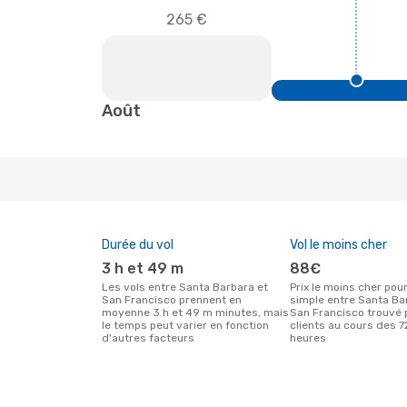
265 €
Août
Durée du vol
Vol le moins cher
3 h et 49 m
88€
Les vols entre Santa Barbara et
Prix le moins cher pour un vol aller
San Francisco prennent en
simple entre Santa Ba
moyenne 3 h et 49 m minutes, mais
San Francisco trouvé 
le temps peut varier en fonction
clients au cours des 7
d'autres facteurs
heures