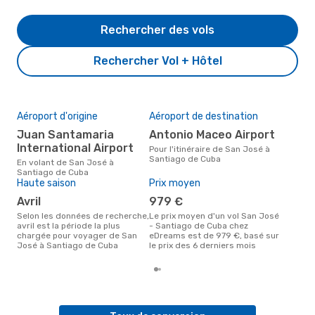
Rechercher des vols
Rechercher Vol + Hôtel
Aéroport d'origine
Aéroport de destination
Mei
rés
Juan Santamaria
Antonio Maceo Airport
ju
International Airport
Pour l'itinéraire de San José à
Santiago de Cuba
Selon des données réelles, mai
En volant de San José à
est 
Santiago de Cuba
pour
Haute saison
Prix moyen
des
avril
979 €
Cub
Selon les données de recherche,
Le prix moyen d'un vol San José
avril est la période la plus
- Santiago de Cuba chez
chargée pour voyager de San
eDreams est de 979 €, basé sur
José à Santiago de Cuba
le prix des 6 derniers mois