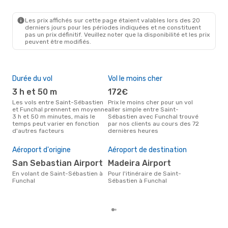
EAS
- FNC
Iberia
1 Escale
FNC
- EAS
Les prix affichés sur cette page étaient valables lors des 20
derniers jours pour les périodes indiquées et ne constituent
pas un prix définitif. Veuillez noter que la disponibilité et les prix
peuvent être modifiés.
Durée du vol
Vol le moins cher
Hau
3 h et 50 m
172€
a
Les vols entre Saint-Sébastien
Prix le moins cher pour un vol
Selon les données de recherche,
et Funchal prennent en moyenne
aller simple entre Saint-
août
3 h et 50 m minutes, mais le
Sébastien avec Funchal trouvé
cha
temps peut varier en fonction
par nos clients au cours des 72
Séb
d'autres facteurs
dernières heures
Mei
rés
Aéroport d'origine
Aéroport de destination
av
San Sebastian Airport
Madeira Airport
Selon des données réelles,
sep
En volant de Saint-Sébastien à
Pour l'itinéraire de Saint-
plus
Funchal
Sébastien à Funchal
vol 
dép