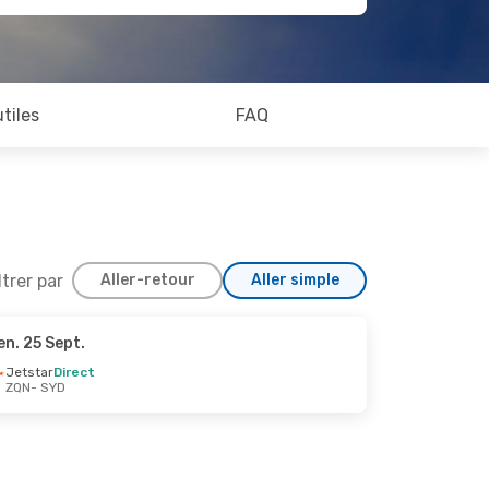
utiles
FAQ
ltrer par
Aller-retour
Aller simple
en. 25 Sept.
 20 Sept.
Jetstar
Direct
ZQN
- SYD