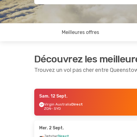
Meilleures offres
Découvrez les meilleur
Trouvez un vol pas cher entre Queensto
Sam. 12 Sept.
Sam. 12 Sept.
- Sam. 12 Sept.
Dim. 11 
Virgin Australia
Direct
ZQN
- SYD
Virgin Australia
Direct
Virgin 
ZQN
- SYD
ZQN
- 
Virgin Australia
Direct
Jetsta
SYD
- ZQN
SYD
- 
Mer. 2 Sept.
Jetstar
Direct