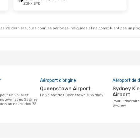
ZQN
- SYD
es 20 derniers jours pour les périodes indiquées et ne constituent pas un prix déf
r
Aéroport d'origine
Aéroport de d
Queenstown Airport
Sydney Kingsford Smith
Airport
En volant de Queenstown à Sydney
enstown avec Sydney
Pour l'itinéraire de Queenstown à
ients au cours des 72
Sydney