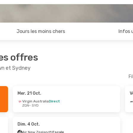
Jours les moins chers
Infos 
es offres
wn et Sydney
Fi
Mer. 21 Oct.
V
Oct.
- Sam. 17 Oct.
Jeu. 17 Sept.
- Dim.
Virgin Australia
Direct
ZQN
- SYD
Australia
1 Escale
Jetstar
Direct
SYD
ZQN
- SYD
r
Direct
Jetstar
Direct
ZQN
SYD
- ZQN
Dim. 4 Oct.
Air New Zealand
1 Escale