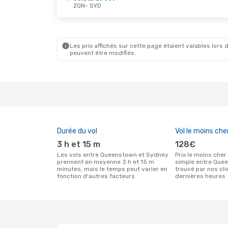
ZQN
- SYD
Jeu. 27 Août
- Sam. 5 Sept.
Virgin Australia
Direct
ZQN
- SYD
Air New Zealand
Direct
SYD
- ZQN
Les prix affichés sur cette page étaient valables lors d
peuvent être modifiés.
Durée du vol
Vol le moins che
3 h et 15 m
128€
Les vols entre Queenstown et Sydney
Prix le moins cher pour un vol aller
prennent en moyenne 3 h et 15 m
simple entre Que
minutes, mais le temps peut varier en
trouvé par nos cl
fonction d'autres facteurs
dernières heures