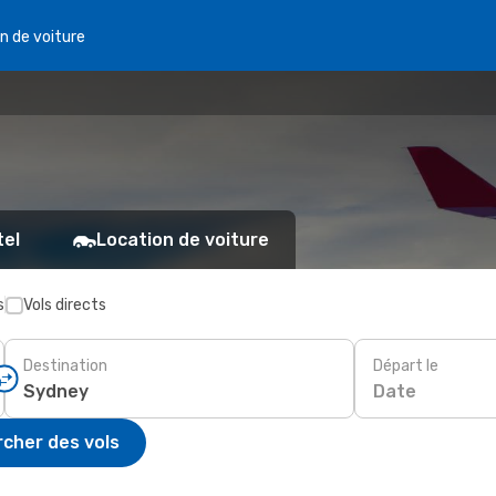
n de voiture
tel
Location de voiture
s
Vols directs
Destination
Départ le
Date
cher des vols