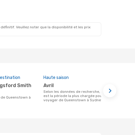
initif. Veuillez noter que la disponibilité et les prix
estination
Haute saison
Compagnies
cette rout
avril
Jetstar
Selon les données de recherche, avril
est la période la plus chargée pour
Compagnie(s) aérienne(s) avec des vols
voyager de Queenstown à Sydney
entre Queen