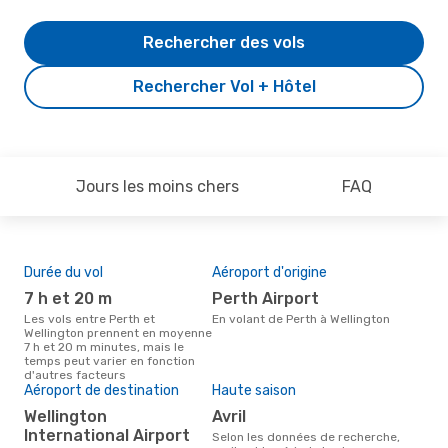
Rechercher des vols
Rechercher Vol + Hôtel
Jours les moins chers
FAQ
Durée du vol
Aéroport d'origine
Pri
7 h et 20 m
Perth Airport
5
Les vols entre Perth et
En volant de Perth à Wellington
Le prix moyen d'un vol Perth -
Wellington prennent en moyenne
Wel
7 h et 20 m minutes, mais le
543 
temps peut varier en fonction
der
d'autres facteurs
Aéroport de destination
Haute saison
Wellington
avril
International Airport
Selon les données de recherche,