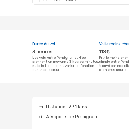
peuvent être modifiés.
Durée du vol
Vol le moins che
3 heures
118€
Les vols entre Perpignan et Nice
Prix le moins cher pour un vol aller
prennent en moyenne 3 heures minutes,
simple entre Perp
mais le temps peut varier en fonction
trouvé par nos cl
d'autres facteurs
dernières heures
Distance :
371 kms
Aéroports de Perpignan