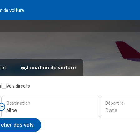
n de voiture
tel
Location de voiture
s
Vols directs
Destination
Départ le
Date
cher des vols