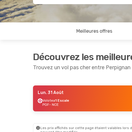
Meilleures offres
Découvrez les meilleur
Trouvez un vol pas cher entre Perpignan 
Lun. 31 Août
Lun. 31 Août
- Jeu. 3 Sept.
Volotea
1 Escale
PGF
- NCE
Volotea
1 Escale
PGF
- NCE
Transavia France
1 Escale
NCE
- PGF
Les prix affichés sur cette page étaient valables lors d