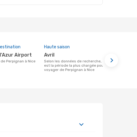
estination
Haute saison
Prix moye
d'Azur Airport
avril
426 €
re de Perpignan à Nice
Selon les données de recherche, avril
Le prix moyen d'un vol Perpignan - Nice
est la période la plus chargée pour
chez eDreams
voyager de Perpignan à Nice
prix des 6 d