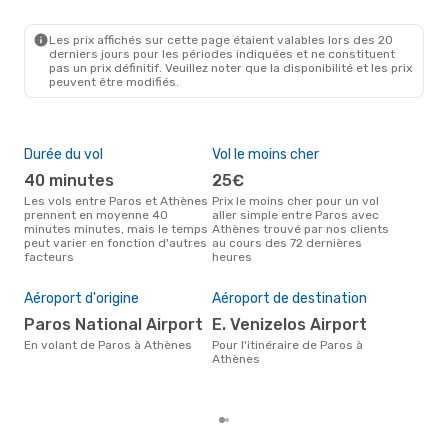
PAS
- ATH
Olympic Air
Direct
ATH
- PAS
Les prix affichés sur cette page étaient valables lors des 20
derniers jours pour les périodes indiquées et ne constituent
pas un prix définitif. Veuillez noter que la disponibilité et les prix
peuvent être modifiés.
Durée du vol
Vol le moins cher
Hau
40 minutes
25€
av
Les vols entre Paros et Athènes
Prix le moins cher pour un vol
Selon les données de recherche,
prennent en moyenne 40
aller simple entre Paros avec
avri
minutes minutes, mais le temps
Athènes trouvé par nos clients
cha
peut varier en fonction d'autres
au cours des 72 dernières
à A
facteurs
heures
Pri
71
Aéroport d'origine
Aéroport de destination
Le prix moyen d'un vol Paros -
Paros National Airport
E. Venizelos Airport
Ath
€, b
En volant de Paros à Athènes
Pour l'itinéraire de Paros à
der
Athènes