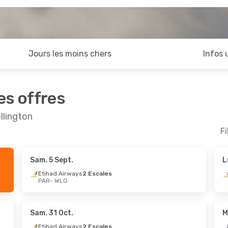
Jours les moins chers
Infos 
es offres
llington
Fi
Sam. 5 Sept.
L
oût
- Jeu. 3 Sept.
Dim. 25 Oct.
- Sam. 31
Etihad Airways
2 Escales
PAR
- WLG
irways
2 Escales
Etihad Airways
2 Escal
G
PAR
- WLG
Zealand
2 Escales
Air New Zealand
2 Esca
AR
WLG
- PAR
Sam. 31 Oct.
M
Etihad Airways
2 Escales