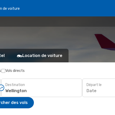
n de voiture
tel
Location de voiture
s
Vols directs
Destination
Départ le
Date
cher des vols