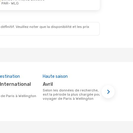
PAR
- WLG
initif. Veuillez noter que la disponibilité et les prix
estination
Haute saison
Prix moye
avril
1577 €
Selon les données de recherche, avril
Le prix moyen d'un vol Paris - Wellington
est la période la plus chargée pour
chez eDreams
re de Paris à Wellington
voyager de Paris à Wellington
prix des 6 d