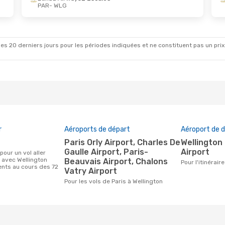
PAR
- WLG
t.
- Lun. 19 Oct.
e Airlines
2 Escales
G
irways
2 Escales
AR
es 20 derniers jours pour les périodes indiquées et ne constituent pas un prix déf
r
Aéroports de départ
Aéroport de d
Paris Orly Airport, Charles De
Wellington International
Gaulle Airport, Paris-
Airport
s avec Wellington
Beauvais Airport, Chalons
Pour l'itinérai
ients au cours des 72
Vatry Airport
Pour les vols de Paris à Wellington