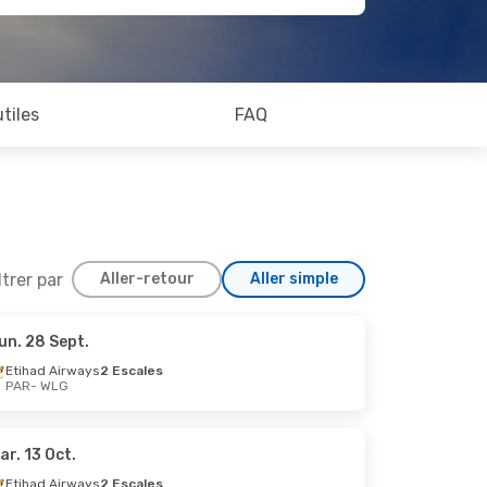
utiles
FAQ
ltrer par
Aller-retour
Aller simple
un. 28 Sept.
 Oct.
Etihad Airways
2 Escales
PAR
- WLG
es
les
ar. 13 Oct.
Etihad Airways
2 Escales