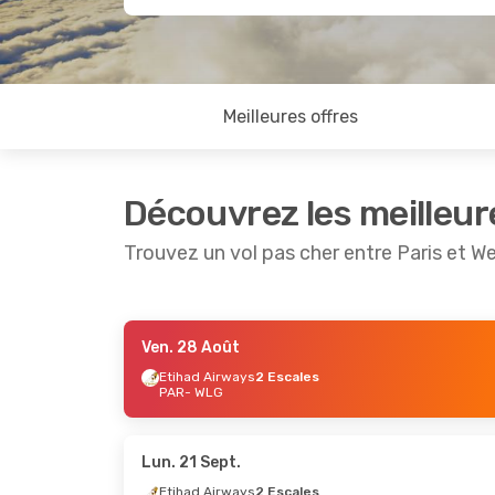
Meilleures offres
Découvrez les meilleur
Trouvez un vol pas cher entre Paris et We
Ven. 28 Août
Mer. 9 Sept.
- Lun. 14 Sept.
Ven. 28 A
Etihad Airways
2 Escales
PAR
- WLG
Etihad Airways
2 Escales
Etihad A
PAR
- WLG
PAR
- WL
Etihad Airways
2 Escales
Air New 
WLG
- PAR
WLG
- P
Lun. 21 Sept.
Etihad Airways
2 Escales