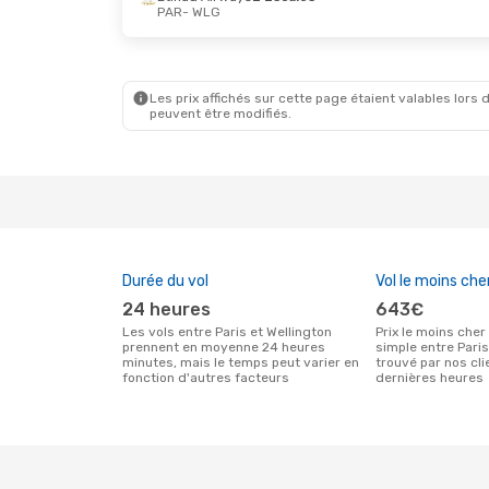
PAR
- WLG
Lun. 21 Sept.
- Mer. 23 Sept.
Dim. 11 Oc
Etihad Airways
2 Escales
Singapor
PAR
- WLG
PAR
- WL
Emirates
2 Escales
Etihad A
WLG
- PAR
WLG
- P
Les prix affichés sur cette page étaient valables lors d
peuvent être modifiés.
Durée du vol
Vol le moins che
24 heures
643€
Les vols entre Paris et Wellington
Prix le moins cher pour un vol aller
prennent en moyenne 24 heures
simple entre Pari
minutes, mais le temps peut varier en
trouvé par nos cl
fonction d'autres facteurs
dernières heures