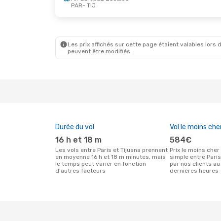
PAR
- TIJ
Les prix affichés sur cette page étaient valables lors d
peuvent être modifiés.
Durée du vol
Vol le moins che
16 h et 18 m
584€
Les vols entre Paris et Tijuana prennent
Prix le moins cher pour un vol aller
en moyenne 16 h et 18 m minutes, mais
simple entre Pari
le temps peut varier en fonction
par nos clients au
d'autres facteurs
dernières heures