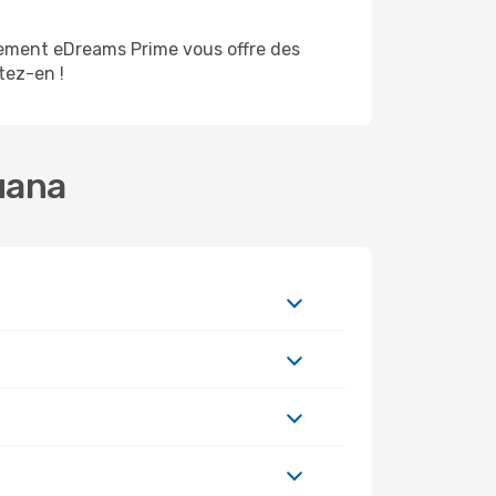
nement eDreams Prime vous offre des
itez-en !
juana