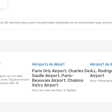
es 20 derniers jours pour les périodes indiquées et ne constituent pas un prix déf
r
Aéroports de départ
Aéroport de d
Paris Orly Airport, Charles De
A.L. Rodriguez International
Gaulle Airport, Paris-
Airport
s avec Tijuana trouvé
Beauvais Airport, Chalons
Pour l'itinérai
 cours des 72
Vatry Airport
Pour les vols de Paris à Tijuana