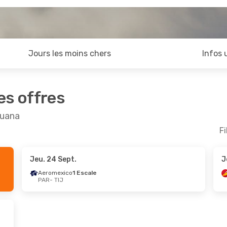
Jours les moins chers
Infos 
es offres
juana
Fi
Jeu. 24 Sept.
J
ept.
- Jeu. 24 Sept.
Aeromexico
1 Escale
PAR
- TIJ
ce
1 Escale
J
ce
1 Escale
R