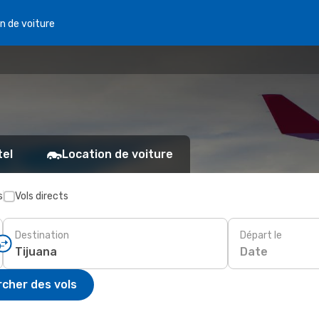
n de voiture
tel
Location de voiture
s
Vols directs
Destination
Départ le
Date
cher des vols