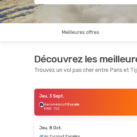
Meilleures offres
Découvrez les meilleur
Trouvez un vol pas cher entre Paris et Ti
Jeu. 3 Sept.
Lun. 7 Sept.
- Mar. 15 Sept.
Jeu. 17 S
Aeromexico
1 Escale
PAR
- TIJ
Lufthansa
3 Escales
Air Fran
PAR
- TIJ
PAR
- TI
Volaris
3 Escales
Air Fran
TIJ
- PAR
TIJ
- PA
Jeu. 8 Oct.
Air Europa
2 Escales