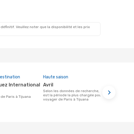
initif. Veuillez noter que la disponibilité et les prix
estination
Haute saison
Prix moye
avril
1215 €
Selon les données de recherche, avril
Le prix moyen d'un vol Paris - Tijuana
est la période la plus chargée pour
chez eDreams
re de Paris à Tijuana
voyager de Paris à Tijuana
prix des 6 d