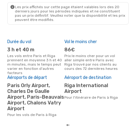
RIX
- PAR
Les prix affichés sur cette page étaient valables lors des 20
derniers jours pour les périodes indiquées et ne constituent
pas un prix définitif. Veuillez noter que la disponibilité et les prix
peuvent être modifiés.
Durée du vol
Vol le moins cher
Hau
3 h et 40 m
86€
av
Les vols entre Paris et Riga
Prix le moins cher pour un vol
Selon les données de recherche,
prennent en moyenne 3 h et 40
aller simple entre Paris avec
avri
m minutes, mais le temps peut
Riga trouvé par nos clients au
cha
varier en fonction d'autres
cours des 72 dernières heures
Rig
facteurs
Pri
Aéroports de départ
Aéroport de destination
15
Paris Orly Airport,
Riga International
Le prix moyen d'un vol Paris -
Charles De Gaulle
Airport
Rig
Airport, Paris-Beauvais
Pour l'itinéraire de Paris à Riga
€, b
Airport, Chalons Vatry
der
Airport
Pour les vols de Paris à Riga