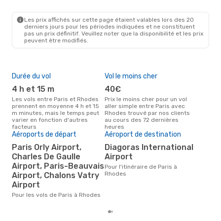
PAR
- RHO
Transavia France
Direct
RHO
- PAR
Les prix affichés sur cette page étaient valables lors des 20
derniers jours pour les périodes indiquées et ne constituent
pas un prix définitif. Veuillez noter que la disponibilité et les prix
peuvent être modifiés.
Durée du vol
Vol le moins cher
Hau
4 h et 15 m
40€
av
Les vols entre Paris et Rhodes
Prix le moins cher pour un vol
Selon les données de recherche,
prennent en moyenne 4 h et 15
aller simple entre Paris avec
avri
m minutes, mais le temps peut
Rhodes trouvé par nos clients
cha
varier en fonction d'autres
au cours des 72 dernières
Rho
facteurs
heures
Pri
Aéroports de départ
Aéroport de destination
2
Paris Orly Airport,
Diagoras International
Charles De Gaulle
Airport
Le prix moyen d'un vol Paris -
Rho
Airport, Paris-Beauvais
Pour l'itinéraire de Paris à
202 
Rhodes
Airport, Chalons Vatry
der
Airport
Pour les vols de Paris à Rhodes