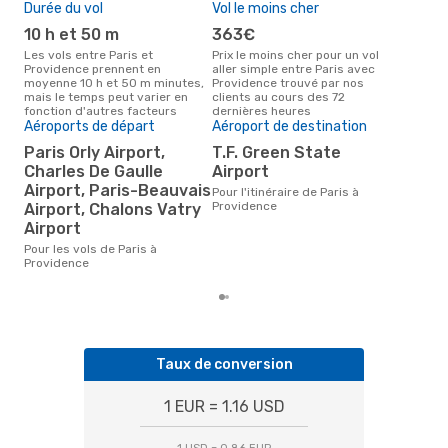
PAR
- PVD
Durée du vol
Vol le moins cher
Hau
American Airlines
2 Escales
PVD
- PAR
10 h et 50 m
363€
av
Les vols entre Paris et
Prix le moins cher pour un vol
Selon les données de recherche,
Providence prennent en
aller simple entre Paris avec
avri
moyenne 10 h et 50 m minutes,
Providence trouvé par nos
cha
mais le temps peut varier en
clients au cours des 72
Pro
fonction d'autres facteurs
dernières heures
Aéroports de départ
Aéroport de destination
Mei
rés
Paris Orly Airport,
T.F. Green State
ju
Charles De Gaulle
Airport
Airport, Paris-Beauvais
Selon des données réelles,
Pour l'itinéraire de Paris à
sep
Providence
Airport, Chalons Vatry
plus
Airport
vol 
au d
Pour les vols de Paris à
Providence
Taux de conversion
1 EUR = 1.16 USD