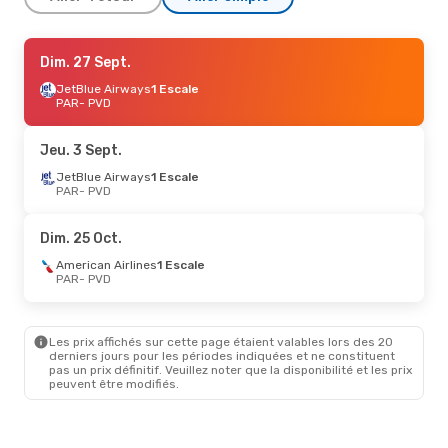
Jeu. 27 Août
Dim. 27 Sept.
- Mar. 1 Sept.
JetBlue Airways
JetBlue Airways
1 Escale
1 Escale
PAR
PAR
- PVD
- PVD
JetBlue Airways
1 Escale
PVD
- PAR
Jeu. 3 Sept.
Ven. 4 Sept.
JetBlue Airways
- Mar. 8 Sept.
1 Escale
PAR
- PVD
JetBlue Airways
1 Escale
PAR
- PVD
JetBlue Airways
1 Escale
Dim. 25 Oct.
PVD
- PAR
American Airlines
1 Escale
PAR
- PVD
Sam. 19 Sept.
- Lun. 28 Sept.
JetBlue Airways
1 Escale
PAR
- PVD
Les prix affichés sur cette page étaient valables lors des 20
JetBlue Airways
1 Escale
derniers jours pour les périodes indiquées et ne constituent
PVD
- PAR
pas un prix définitif. Veuillez noter que la disponibilité et les prix
peuvent être modifiés.
Dim. 25 Oct.
- Ven. 30 Oct.
American Airlines
1 Escale