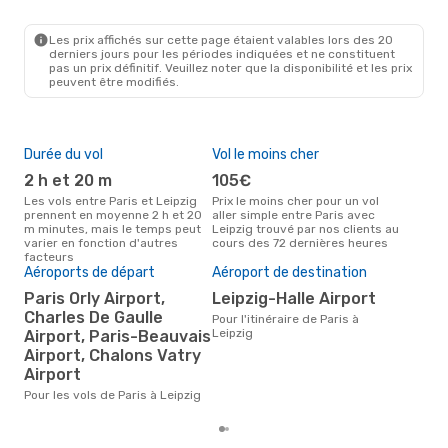
PAR
- LEJ
Lufthansa
1 Escale
LEJ
- PAR
Les prix affichés sur cette page étaient valables lors des 20
derniers jours pour les périodes indiquées et ne constituent
pas un prix définitif. Veuillez noter que la disponibilité et les prix
peuvent être modifiés.
Durée du vol
Vol le moins cher
Hau
2 h et 20 m
105€
av
Les vols entre Paris et Leipzig
Prix le moins cher pour un vol
Selon les données de recherche,
prennent en moyenne 2 h et 20
aller simple entre Paris avec
avri
m minutes, mais le temps peut
Leipzig trouvé par nos clients au
cha
varier en fonction d'autres
cours des 72 dernières heures
Leip
facteurs
Mei
Aéroports de départ
Aéroport de destination
rés
Paris Orly Airport,
Leipzig-Halle Airport
d
Charles De Gaulle
Pour l'itinéraire de Paris à
Selon des données réelles, mars
Leipzig
Airport, Paris-Beauvais
est 
Airport, Chalons Vatry
pour
Airport
dest
de P
Pour les vols de Paris à Leipzig