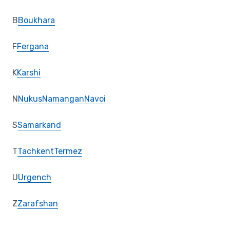
B
Boukhara
F
Fergana
K
Karshi
N
Nukus
Namangan
Navoi
S
Samarkand
T
Tachkent
Termez
U
Urgench
Z
Zarafshan