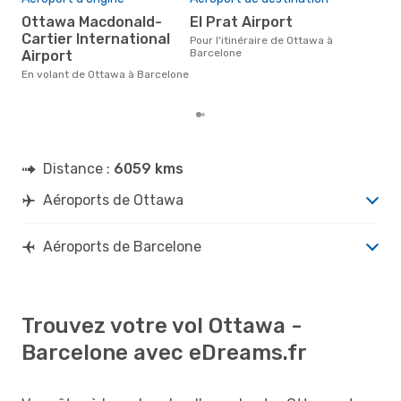
ju
Ottawa Macdonald-
El Prat Airport
Selon des données réelles,
Cartier International
Pour l'itinéraire de Ottawa à
octo
Barcelone
Airport
popu
dest
En volant de Ottawa à Barcelone
dép
Distance :
6059 kms
Aéroports de Ottawa
Aéroports de Barcelone
Trouvez votre vol Ottawa -
Barcelone avec eDreams.fr