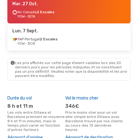
Mar. 27 Oct.
Air Canada
2 Escales
YOW
- BCN
Lun. 7 Sept.
TAP Portugal
2 Escales
YOW
- BCN
Les prix affichés sur cette page étaient valables lors des 20
derniers jours pour les périodes indiquées et ne constituent
pas un prix définitif. Veuillez noter que la disponibilité et les prix
peuvent être modifiés.
Durée du vol
Vol le moins cher
Hau
8 h et 11 m
346€
av
Les vols entre Ottawa et
Prix le moins cher pour un vol
Selon les données de recherche,
Barcelone prennent en moyenne
aller simple entre Ottawa avec
avri
8 h et 11 m minutes, mais le
Barcelone trouvé par nos clients
cha
temps peut varier en fonction
au cours des 72 dernières
Ott
d'autres facteurs
heures
Mei
rés
Aéroport d'origine
Aéroport de destination