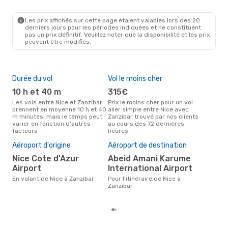
NCE
- ZNZ
Air France
1 Escale
ZNZ
- NCE
Les prix affichés sur cette page étaient valables lors des 20
derniers jours pour les périodes indiquées et ne constituent
pas un prix définitif. Veuillez noter que la disponibilité et les prix
peuvent être modifiés.
Durée du vol
Vol le moins cher
Hau
10 h et 40 m
315€
av
Les vols entre Nice et Zanzibar
Prix le moins cher pour un vol
Selon les données de recherche,
prennent en moyenne 10 h et 40
aller simple entre Nice avec
avri
m minutes, mais le temps peut
Zanzibar trouvé par nos clients
cha
varier en fonction d'autres
au cours des 72 dernières
Zan
facteurs
heures
Mei
rés
Aéroport d'origine
Aéroport de destination
a
Nice Cote d'Azur
Abeid Amani Karume
Selon des données réelles, mai
Airport
International Airport
est 
pour
En volant de Nice à Zanzibar
Pour l'itinéraire de Nice à
dest
Zanzibar
dép