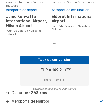
varier en fonction d'autres
cours des 72 dernières heures
Nair
facteurs
Pri
Aéroports de départ
Aéroport de destination
11
Jomo Kenyatta
Eldoret International
Le prix moyen d'un vol Nairobi -
International Airport,
Airport
Eld
€, b
Wilson Airport
Pour l'itinéraire de Nairobi à
der
Eldoret
Pour les vols de Nairobi à
Eldoret
Taux de conversion
1 EUR = 149.21 KES
1 KES = 0.01 EUR
Dernière mise à jour le Jeu. 06/08
Distance :
263 kms
Aéroports de Nairobi