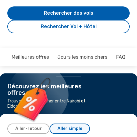
Rechercher des vols
Rechercher Vol + Hôtel
Meilleures offres
Jours les moins chers
FAQ
Découvrez les meilleures
offres
Trouvez un vol pas cher entre Nairobi et
Eldoret
Aller-retour
Aller simple