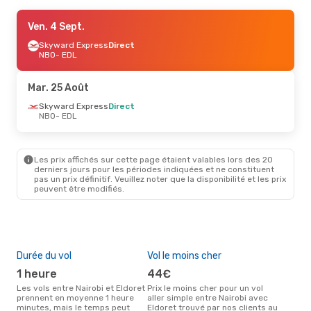
Mar. 25 Août
Ven. 4 Sept.
- Mar. 1 Sept.
Skyward Express
Skyward Express
Direct
Direct
NBO
NBO
- EDL
- EDL
Skyward Express
Direct
EDL
- NBO
Mar. 25 Août
Ven. 4 Sept.
Skyward Express
- Dim. 6 Sept.
Direct
NBO
- EDL
Skyward Express
Direct
NBO
- EDL
Skyward Express
Direct
EDL
- NBO
Les prix affichés sur cette page étaient valables lors des 20
derniers jours pour les périodes indiquées et ne constituent
pas un prix définitif. Veuillez noter que la disponibilité et les prix
peuvent être modifiés.
Durée du vol
Vol le moins cher
Hau
1 heure
44€
av
Les vols entre Nairobi et Eldoret
Prix le moins cher pour un vol
Selon les données de recherche,
prennent en moyenne 1 heure
aller simple entre Nairobi avec
avri
minutes, mais le temps peut
Eldoret trouvé par nos clients au
cha