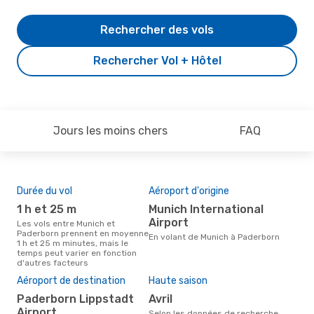
Rechercher des vols
Rechercher Vol + Hôtel
Jours les moins chers
FAQ
Durée du vol
Aéroport d'origine
Com
des
1 h et 25 m
Munich International
D
Airport
Les vols entre Munich et
Paderborn prennent en moyenne
Compagnie(s) aérienne(s) avec
En volant de Munich à Paderborn
1 h et 25 m minutes, mais le
des 
temps peut varier en fonction
Pad
d'autres facteurs
Mei
rés
Aéroport de destination
Haute saison
m
Paderborn Lippstadt
avril
Airport
Selon des données réelles, mars
Selon les données de recherche,