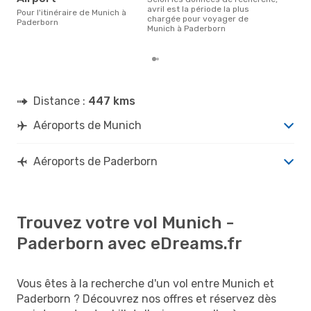
est 
avril est la période la plus
Pour l'itinéraire de Munich à
pour
chargée pour voyager de
Paderborn
des
Munich à Paderborn
dép
Distance :
447 kms
Aéroports de Munich
Aéroports de Paderborn
Trouvez votre vol Munich -
Paderborn avec eDreams.fr
Vous êtes à la recherche d'un vol entre Munich et
Paderborn ? Découvrez nos offres et réservez dès