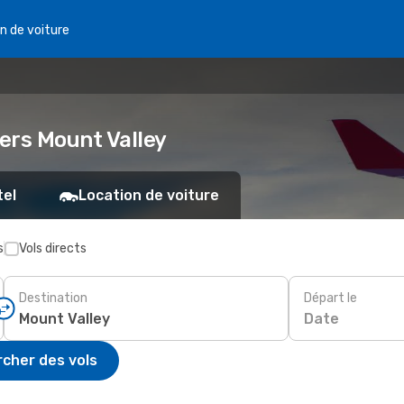
n de voiture
 vers Mount Valley
tel
Location de voiture
s
Vols directs
Destination
Départ le
Date
cher des vols