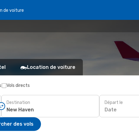
n de voiture
tel
Location de voiture
s
Vols directs
Destination
Départ le
Date
cher des vols