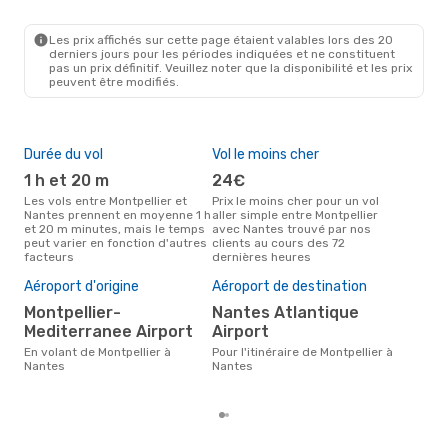
MPL
- NTE
Volotea
Direct
NTE
- MPL
Les prix affichés sur cette page étaient valables lors des 20
derniers jours pour les périodes indiquées et ne constituent
pas un prix définitif. Veuillez noter que la disponibilité et les prix
peuvent être modifiés.
Durée du vol
Vol le moins cher
Hau
1 h et 20 m
24€
av
Les vols entre Montpellier et
Prix le moins cher pour un vol
Selon les données de recherche,
Nantes prennent en moyenne 1 h
aller simple entre Montpellier
avri
et 20 m minutes, mais le temps
avec Nantes trouvé par nos
cha
peut varier en fonction d'autres
clients au cours des 72
Mont
facteurs
dernières heures
Pri
13
Aéroport d'origine
Aéroport de destination
Le prix moyen d'un vol
Montpellier-
Nantes Atlantique
Mont
Mediterranee Airport
Airport
eDr
le p
En volant de Montpellier à
Pour l'itinéraire de Montpellier à
Nantes
Nantes