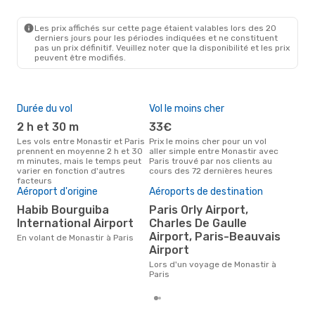
MIR
- PAR
Nouvelair
Direct
PAR
- MIR
Les prix affichés sur cette page étaient valables lors des 20
derniers jours pour les périodes indiquées et ne constituent
pas un prix définitif. Veuillez noter que la disponibilité et les prix
peuvent être modifiés.
Durée du vol
Vol le moins cher
Hau
2 h et 30 m
33€
av
Les vols entre Monastir et Paris
Prix le moins cher pour un vol
Selon les données de recherche,
prennent en moyenne 2 h et 30
aller simple entre Monastir avec
avri
m minutes, mais le temps peut
Paris trouvé par nos clients au
cha
varier en fonction d'autres
cours des 72 dernières heures
Mona
facteurs
Pri
Aéroport d'origine
Aéroports de destination
12
Habib Bourguiba
Paris Orly Airport,
International Airport
Charles De Gaulle
Le prix moyen d'un vol Monastir
- Pa
Airport, Paris-Beauvais
En volant de Monastir à Paris
€, b
Airport
der
Lors d'un voyage de Monastir à
Paris