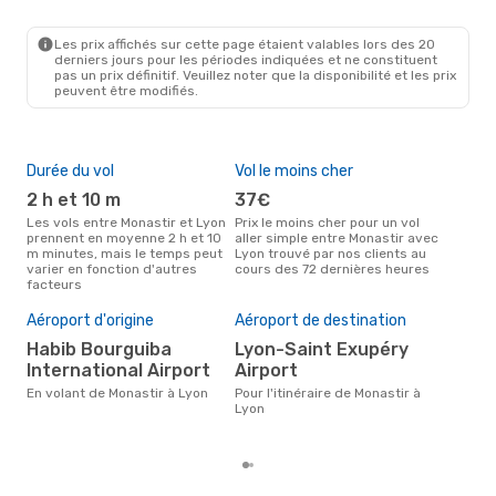
MIR
- LYS
Transavia France
Direct
LYS
- MIR
Les prix affichés sur cette page étaient valables lors des 20
derniers jours pour les périodes indiquées et ne constituent
pas un prix définitif. Veuillez noter que la disponibilité et les prix
peuvent être modifiés.
Durée du vol
Vol le moins cher
Hau
2 h et 10 m
37€
av
Les vols entre Monastir et Lyon
Prix le moins cher pour un vol
Selon les données de recherche,
prennent en moyenne 2 h et 10
aller simple entre Monastir avec
avri
m minutes, mais le temps peut
Lyon trouvé par nos clients au
cha
varier en fonction d'autres
cours des 72 dernières heures
Mona
facteurs
Pri
Aéroport d'origine
Aéroport de destination
13
Habib Bourguiba
Lyon-Saint Exupéry
Le prix moyen d'un vol Monastir
- L
International Airport
Airport
€, b
En volant de Monastir à Lyon
Pour l'itinéraire de Monastir à
der
Lyon