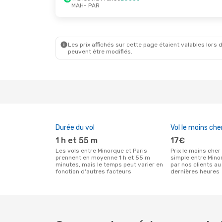
MAH
- PAR
Jeu. 1 Oct.
- Lun. 5 Oct.
Mer. 2 Sep
Transavia France
Direct
Transavi
MAH
- PAR
MAH
- PA
Vueling
Direct
Vueling
D
PAR
- MAH
PAR
- MA
Les prix affichés sur cette page étaient valables lors d
peuvent être modifiés.
Durée du vol
Vol le moins che
1 h et 55 m
17€
Les vols entre Minorque et Paris
Prix le moins cher pour un vol aller
prennent en moyenne 1 h et 55 m
simple entre Mino
minutes, mais le temps peut varier en
par nos clients au
fonction d'autres facteurs
dernières heures