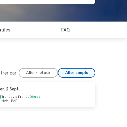
utiles
FAQ
ltrer par
Aller-retour
Aller simple
er. 2 Sept.
 Sept.
Transavia France
Direct
MAH
- PAR