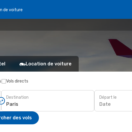
n de voiture
tel
Location de voiture
s
Vols directs
Destination
Départ le
Date
cher des vols