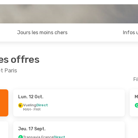
Jours les moins chers
Infos 
es offres
t Paris
Fi
Lun. 12 Oct.
M
t.
- Mer. 21 Oct.
Jeu. 10 Sept.
- Dim. 13
Vueling
Direct
MAH
- PAR
a France
Direct
Transavia France
Direct
R
MAH
- PAR
irect
Vueling
Direct
H
PAR
- MAH
Jeu. 17 Sept.
Transavia France
Direct