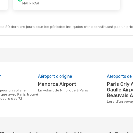
MAH
- PAR
t.
- Jeu. 3 Sept.
Mer. 21 Oct.
- Mer. 28 
a France
Direct
Vueling
Direct
R
MAH
- PAR
irect
Transavia France
Direct
H
PAR
- MAH
es 20 derniers jours pour les périodes indiquées et ne constituent pas un prix déf
r
Aéroport d'origine
Aéroports de 
Menorca Airport
Paris Orly Airport, Charles De
Gaulle Airp
En volant de Minorque à Paris
rque avec Paris trouvé
Beauvais A
 cours des 72
Lors d'un voy