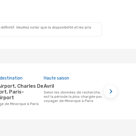
Oct.
initif. Veuillez noter que la disponibilité et les prix
destination
Haute saison
Compagnies
cette rout
avril
Vueling
ort, Paris-
Selon les données de recherche, avril
est la période la plus chargée pour
irport
Compagnie(s) aérienne(s) avec des vols
voyager de Minorque à Paris
entre Minorq
age de Minorque à Paris