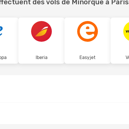
fectuent des vols de Minorque à Paris
opa
Iberia
Easyjet
V