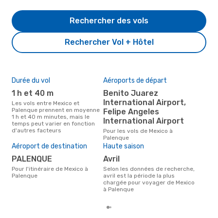
Rechercher des vols
Rechercher Vol + Hôtel
Durée du vol
Aéroports de départ
Com
des
1 h et 40 m
Benito Juarez
E
International Airport,
Les vols entre Mexico et
Palenque prennent en moyenne
Felipe Angeles
Compagnie(s) aérienne(s) avec
1 h et 40 m minutes, mais le
des 
International Airport
temps peut varier en fonction
Pal
d'autres facteurs
Pour les vols de Mexico à
Mei
Palenque
rés
Aéroport de destination
Haute saison
j
PALENQUE
avril
Selon des données réelles,
Pour l'itinéraire de Mexico à
Selon les données de recherche,
juil
Palenque
avril est la période la plus
popu
chargée pour voyager de Mexico
des
à Palenque
dép