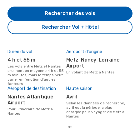
Rechercher des vols
Rechercher Vol + Hôtel
Durée du vol
Aéroport d'origine
Pri
4 h et 55 m
Metz-Nancy-Lorraine
8
Airport
Les vols entre Metz et Nantes
Le prix moyen d'un vol Metz -
prennent en moyenne 4 h et 55
Nan
En volant de Metz à Nantes
m minutes, mais le temps peut
814 
varier en fonction d'autres
der
facteurs
Aéroport de destination
Haute saison
Nantes Atlantique
avril
Airport
Selon les données de recherche,
avril est la période la plus
Pour l'itinéraire de Metz à
chargée pour voyager de Metz à
Nantes
Nantes