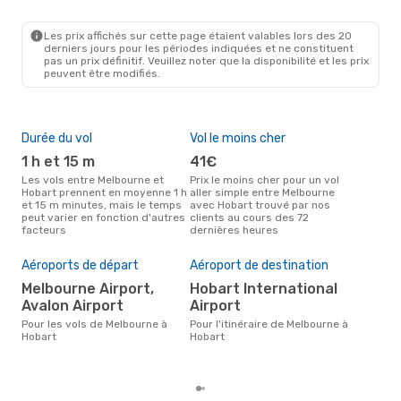
MEL
- HBA
Jetstar
Direct
HBA
- MEL
Les prix affichés sur cette page étaient valables lors des 20
derniers jours pour les périodes indiquées et ne constituent
pas un prix définitif. Veuillez noter que la disponibilité et les prix
peuvent être modifiés.
Durée du vol
Vol le moins cher
Hau
1 h et 15 m
41€
av
Les vols entre Melbourne et
Prix le moins cher pour un vol
Selon les données de recherche,
Hobart prennent en moyenne 1 h
aller simple entre Melbourne
avri
et 15 m minutes, mais le temps
avec Hobart trouvé par nos
cha
peut varier en fonction d'autres
clients au cours des 72
Mel
facteurs
dernières heures
Pri
Aéroports de départ
Aéroport de destination
97
Melbourne Airport,
Hobart International
Le prix moyen d'un vol
Avalon Airport
Airport
Mel
eDr
Pour les vols de Melbourne à
Pour l'itinéraire de Melbourne à
le p
Hobart
Hobart