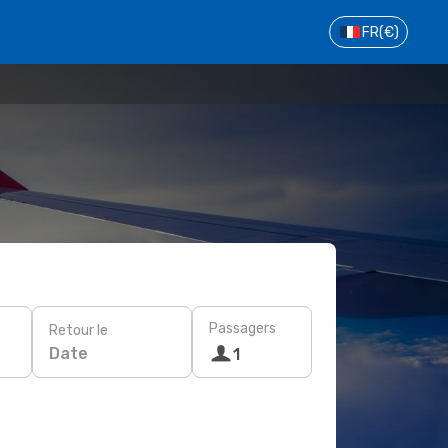
FR
(€)
Passagers
Retour le
Date
1