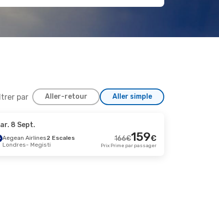
ltrer par
Aller-retour
Aller simple
ar. 8 Sept.
7 Sept.
159
€
Aegean Airlines
2 Escales
166
€
Londres
- Megisti
ales
Prix Prime par passager
455
€
438
€
ales
Prix Prime par passager