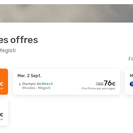
es offres
Megisti
Fi
Mer. 2 Sept.
M
Sept.
- Lun. 21 Sept.
Lun. 31 Août
- Lun. 
76
€
€
Olympic Air
Direct
78
€
Rhodes
- Megisti
 Air
Direct
Aegean Airlines
2 Esc
ger
Prix Prime par passager
101
€
- Megisti
Londres
- Megisti
95
€
 Air
Direct
Aegean Airlines
2 Esc
- Rhodes
Megisti
- Londres
Prix Prime par passager
€
ger