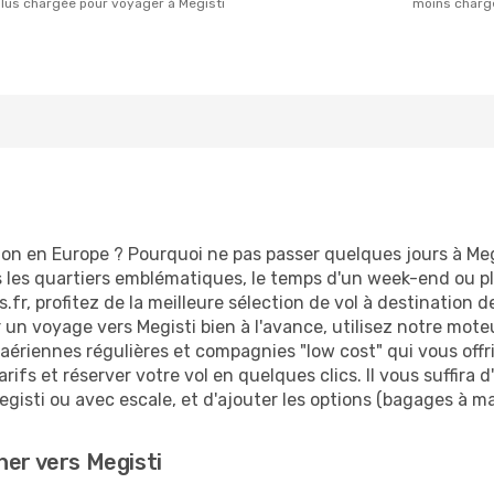
plus chargée pour voyager à Megisti
moins charg
ion en Europe ? Pourquoi ne pas passer quelques jours à Meg
es quartiers emblématiques, le temps d'un week-end ou plu
fr, profitez de la meilleure sélection de vol à destination d
r un voyage vers Megisti bien à l'avance, utilisez notre mot
ériennes régulières et compagnies "low cost" qui vous offriro
rifs et réserver votre vol en quelques clics. Il vous suffira 
egisti ou avec escale, et d'ajouter les options (bagages à ma
her vers Megisti