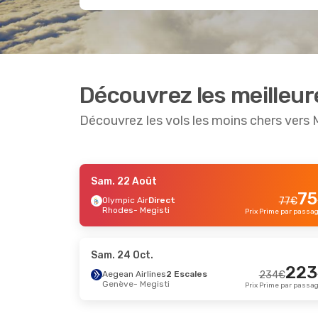
Découvrez les meilleur
Découvrez les vols les moins chers vers 
Sam. 22 Août
Mer. 7 Oct.
- Dim. 11 Oct.
Sam. 19 
-11 %
75
Olympic Air
Direct
77
€
Rhodes
- Megisti
Olympic Air
Direct
Olympic
Prix Prime par passa
73
€
Rhodes
- Megisti
Rhodes
65
€
Olympic Air
Direct
Olympic
Megisti
- Rhodes
Megisti
Prix Prime par passager
Sam. 24 Oct.
223
Aegean Airlines
2 Escales
234
€
Genève
- Megisti
Prix Prime par passa