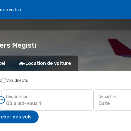
n de voiture
vers Megisti
tel
Location de voiture
s
Vols directs
Destination
Départ le
Date
cher des vols