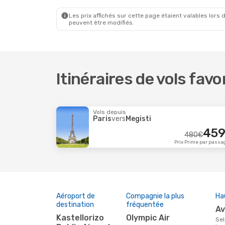
Les prix affichés sur cette page étaient valables lors d
peuvent être modifiés.
Itinéraires de vols favo
Vols depuis
Paris
vers
Megisti
45
480
€
Prix Prime par passa
Aéroport de
Compagnie la plus
Ha
destination
fréquentée
a
Kastellorizo
Olympic Air
Selon les données de recherche de nos clients, avril est la période