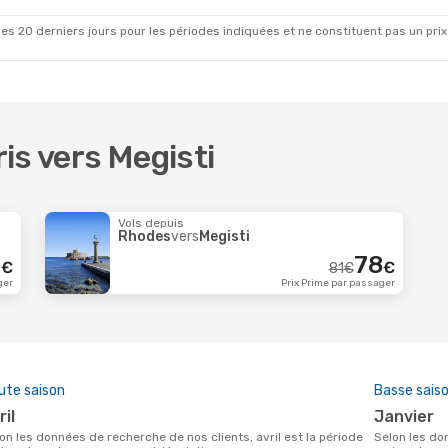
es 20 derniers jours pour les périodes indiquées et ne constituent pas un prix déf
ris vers Megisti
Vols depuis
Rhodes
vers
Megisti
9
78
€
€
81
€
ger
Prix Prime par passager
ute saison
Basse sais
vril
janvier
Selon les données de recherche de nos clients, janvier est la période la