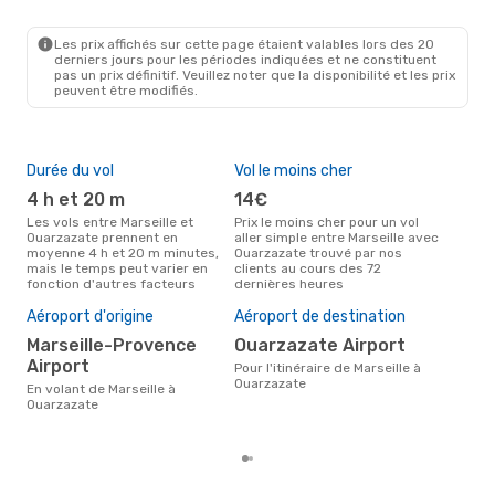
MRS
- OZZ
Ryanair
Direct
OZZ
- MRS
Les prix affichés sur cette page étaient valables lors des 20
derniers jours pour les périodes indiquées et ne constituent
pas un prix définitif. Veuillez noter que la disponibilité et les prix
peuvent être modifiés.
Durée du vol
Vol le moins cher
Hau
4 h et 20 m
14€
av
Les vols entre Marseille et
Prix le moins cher pour un vol
Selon les données de recherche,
Ouarzazate prennent en
aller simple entre Marseille avec
avri
moyenne 4 h et 20 m minutes,
Ouarzazate trouvé par nos
cha
mais le temps peut varier en
clients au cours des 72
Mars
fonction d'autres facteurs
dernières heures
Pri
2
Aéroport d'origine
Aéroport de destination
Le prix moyen d'un vol Marseille
Marseille-Provence
Ouarzazate Airport
- O
Airport
Pour l'itinéraire de Marseille à
de 2
Ouarzazate
der
En volant de Marseille à
Ouarzazate