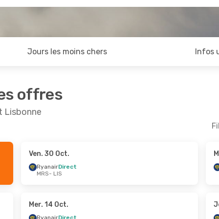
Jours les moins chers
Infos 
es offres
et Lisbonne
Fi
Ven. 30 Oct.
M
t.
- Ven. 16 Oct.
Lun. 14 Sept.
- Mar. 15
Ryanair
Direct
MRS
- LIS
irect
Ryanair
Direct
MRS
- LIS
irect
Ryanair
Direct
LIS
- MRS
Mer. 14 Oct.
J
Ryanair
Direct