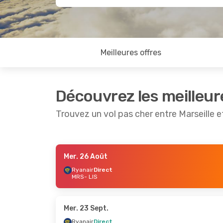
Meilleures offres
Découvrez les meilleur
Trouvez un vol pas cher entre Marseille 
Mer. 26 Août
Lun. 28 Sept.
- Lun. 5 Oct.
Mer. 14 Oc
Ryanair
Direct
MRS
- LIS
Ryanair
Direct
Ryanair
D
MRS
- LIS
MRS
- LIS
Ryanair
Direct
Ryanair
D
LIS
- MRS
LIS
- MRS
Mer. 23 Sept.
Ryanair
Direct