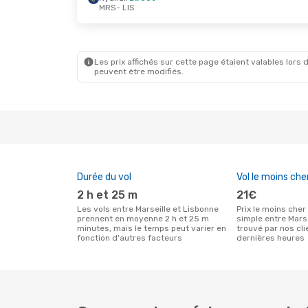
MRS
- LIS
Ven. 23 Oct.
- Ven. 23 Oct.
Lun. 31 A
Ryanair
Direct
Ryanair
D
MRS
- LIS
MRS
- LIS
Ryanair
Direct
Ryanair
D
LIS
- MRS
LIS
- MRS
Les prix affichés sur cette page étaient valables lors d
peuvent être modifiés.
Durée du vol
Vol le moins che
2 h et 25 m
21€
Les vols entre Marseille et Lisbonne
Prix le moins cher pour un vol aller
prennent en moyenne 2 h et 25 m
simple entre Mars
minutes, mais le temps peut varier en
trouvé par nos cl
fonction d'autres facteurs
dernières heures