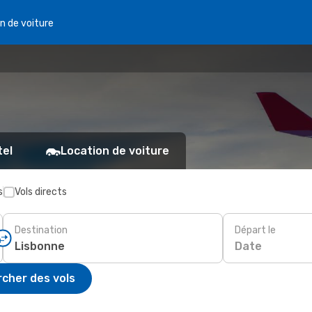
n de voiture
tel
Location de voiture
s
Vols directs
Destination
Départ le
Date
cher des vols