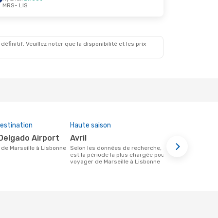
MRS
- LIS
initif. Veuillez noter que la disponibilité et les prix
estination
Haute saison
Compagnies
cette rout
Delgado Airport
avril
Ryanair
re de Marseille à Lisbonne
Selon les données de recherche, avril
est la période la plus chargée pour
Compagnie(s) aérienne(s) avec des vols
voyager de Marseille à Lisbonne
entre Marsei