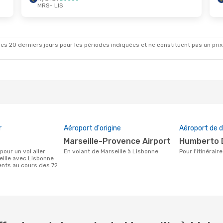
MRS
- LIS
oût
- Jeu. 3 Sept.
irect
irect
es 20 derniers jours pour les périodes indiquées et ne constituent pas un prix déf
r
Aéroport d'origine
Aéroport de d
Marseille-Provence Airport
Humberto 
En volant de Marseille à Lisbonne
Pour l'itinérai
eille avec Lisbonne
ients au cours des 72