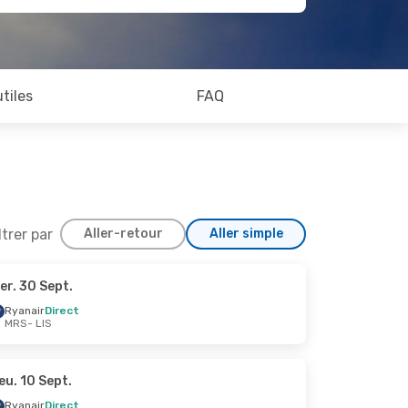
utiles
FAQ
ltrer par
Aller-retour
Aller simple
er. 30 Sept.
 Sept.
Ryanair
Direct
MRS
- LIS
eu. 10 Sept.
Ryanair
Direct