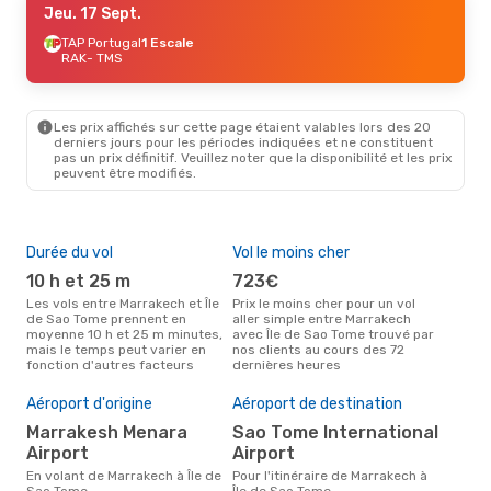
Jeu. 17 Sept.
TAP Portugal
1 Escale
RAK
- TMS
Les prix affichés sur cette page étaient valables lors des 20
derniers jours pour les périodes indiquées et ne constituent
pas un prix définitif. Veuillez noter que la disponibilité et les prix
peuvent être modifiés.
Durée du vol
Vol le moins cher
Hau
10 h et 25 m
723€
av
Les vols entre Marrakech et Île
Prix le moins cher pour un vol
Selon les données de recherche,
de Sao Tome prennent en
aller simple entre Marrakech
avri
moyenne 10 h et 25 m minutes,
avec Île de Sao Tome trouvé par
cha
mais le temps peut varier en
nos clients au cours des 72
Mar
fonction d'autres facteurs
dernières heures
Mei
rés
Aéroport d'origine
Aéroport de destination
ju
Marrakesh Menara
Sao Tome International
Airport
Airport
Selon des données réelles,
févr
En volant de Marrakech à Île de
Pour l'itinéraire de Marrakech à
popu
Sao Tome
Île de Sao Tome