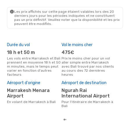
RAK
- DPS
Qatar Airways
1 Escale
DPS
- RAK
Les prix affichés sur cette page étaient valables lors des 20
derniers jours pour les périodes indiquées et ne constituent
pas un prix définitif. Veuillez noter que la disponibilité et les prix
peuvent être modifiés.
Durée du vol
Vol le moins cher
Hau
18 h et 50 m
475€
av
Les vols entre Marrakech et Bali
Prix le moins cher pour un vol
Selon les données de recherche,
prennent en moyenne 18 h et 50
aller simple entre Marrakech
avri
m minutes, mais le temps peut
avec Bali trouvé par nos clients
cha
varier en fonction d'autres
au cours des 72 dernières
Marr
facteurs
heures
Mei
rés
Aéroport d'origine
Aéroport de destination
j
Marrakesh Menara
Ngurah Rai
Selon des données réelles,
Airport
International Airport
déc
popu
En volant de Marrakech à Bali
Pour l'itinéraire de Marrakech à
dest
Bali
Mar