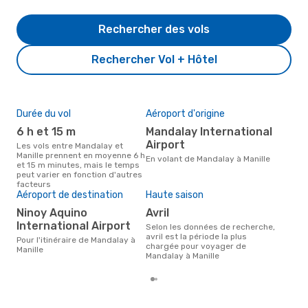
Rechercher des vols
Rechercher Vol + Hôtel
Durée du vol
Aéroport d'origine
Pri
6 h et 15 m
Mandalay International
8
Airport
Les vols entre Mandalay et
Le prix moyen d'un vol Mandalay
Manille prennent en moyenne 6 h
- Ma
En volant de Mandalay à Manille
et 15 m minutes, mais le temps
892 
peut varier en fonction d'autres
der
facteurs
Aéroport de destination
Haute saison
Ninoy Aquino
avril
International Airport
Selon les données de recherche,
avril est la période la plus
Pour l'itinéraire de Mandalay à
chargée pour voyager de
Manille
Mandalay à Manille