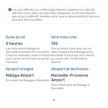
AGP
- MRS
Ryanair
Direct
MRS
- AGP
Les prix affichés sur cette page étaient valables lors des 20
derniers jours pour les périodes indiquées et ne constituent
pas un prix définitif. Veuillez noter que la disponibilité et les prix
peuvent être modifiés.
Durée du vol
Vol le moins cher
Hau
2 heures
13€
av
Les vols entre Malaga et
Prix le moins cher pour un vol
Selon les données de recherche,
Marseille prennent en moyenne
aller simple entre Malaga avec
avri
2 heures minutes, mais le temps
Marseille trouvé par nos clients
cha
peut varier en fonction d'autres
au cours des 72 dernières
Mala
facteurs
heures
Pri
92
Aéroport d'origine
Aéroport de destination
Le prix moyen d'un vol Malaga -
Málaga Airport
Marseille-Provence
Mar
Airport
En volant de Malaga à Marseille
92 €
der
Pour l'itinéraire de Malaga à
Marseille